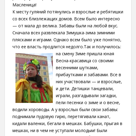
Масленица!
К месту гуляний потянулись и взрослые и ребятишки
со всех близлежащих домов. Всем было интересно
— от мала до велика. Забавы были на любой вкус.
Сначала всех развлекала Зимушка-зима зимними
плясками и играми. Однако всем было уже понятно,
что ее власть продлится недолго.
Так и получилось:
на смену Зиме пришла юная
Весна-красавица со своими
весенними шутками,
прибаутками и забавами. Все в
них участвовали — и взрослые,
и дети. Детишки танцевали,
играли, разгадывали загадки,
пели песенки о зиме и о весне,
водили хороводы. А у взрослых были свои забавы:
поднимали пудовую гирю, перетягивали канат,
кидали валенки, бегали в мешках. Бабушки, прыгая в
мешках, ни в чем не уступали молодым! Были