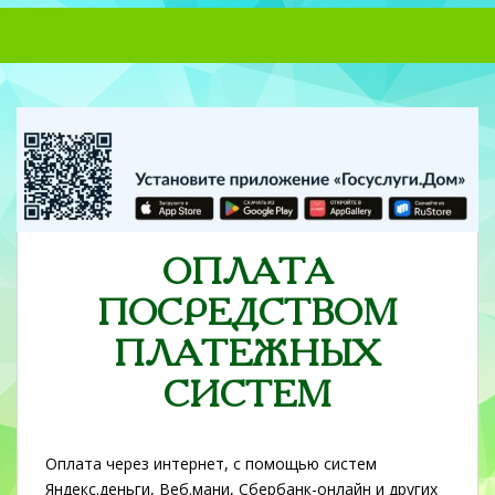
S
k
i
p
t
o
m
a
i
n
ОПЛАТА
c
o
ПОСРЕДСТВОМ
n
t
ПЛАТЕЖНЫХ
e
СИСТЕМ
n
t
Оплата через интернет, с помощью систем
Яндекс.деньги, Веб.мани, Сбербанк-онлайн и других