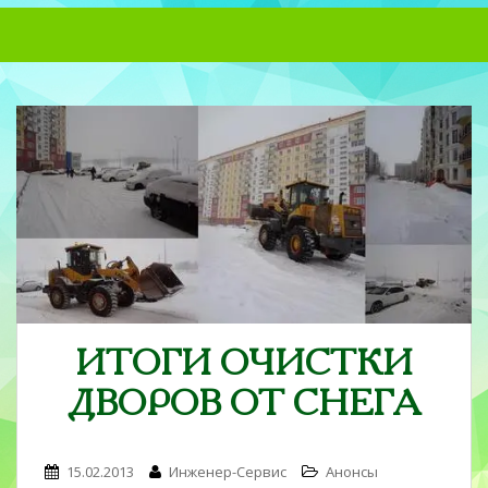
S
k
i
p
t
o
m
a
i
n
c
o
n
t
ИТОГИ ОЧИСТКИ
e
n
ДВОРОВ ОТ СНЕГА
t
15.02.2013
Инженер-Сервис
Анонсы