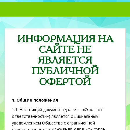
S
k
i
p
t
ИНФОРМАЦИЯ НА
o
m
САЙТЕ НЕ
a
i
ЯВЛЯЕТСЯ
n
ПУБЛИЧНОЙ
c
o
ОФЕРТОЙ
n
t
e
1. Общие положения
n
1.1. Настоящий документ (далее — «Отказ от
t
ответственности») является официальным
уведомлением Общества с ограниченной
ответственностью «ИНЖЕНЕР-СЕРВИС» (ОГРН