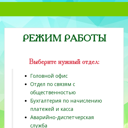
S
k
i
p
t
РЕЖИМ РАБОТЫ
o
m
a
i
Выберите нужный отдел:
n
c
Головной офис
o
Отдел по связям с
n
t
общественностью
e
Бухгалтерия по начислению
n
платежей и касса
t
Аварийно-диспетчерская
служба