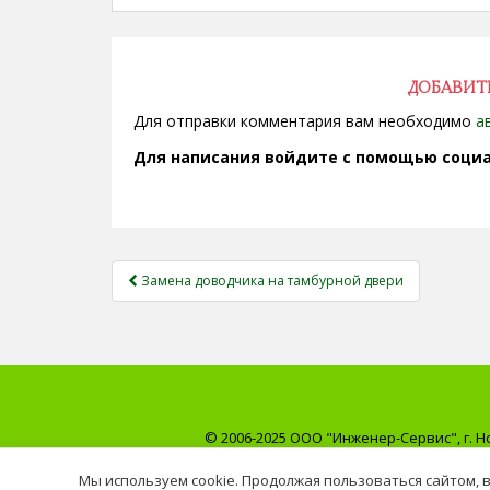
ДОБАВИТ
Для отправки комментария вам необходимо
а
Для написания войдите с помощью социа
НАВИГАЦИЯ
Замена доводчика на тамбурной двери
ЗАПИСЕЙ
© 2006-2025 ООО "Инженер-Сервис", г. Н
Информация на сайте не является публ
Мы используем cookie. Продолжая пользоваться сайтом, 