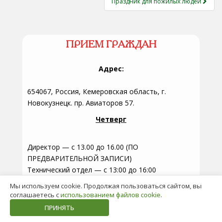
Праздник для пожилых людей
ПРИЕМ ГРАЖДАН
Адрес:
654067, Россия, Кемеровская область, г.
Новокузнецк. пр. Авиаторов 57.
Четверг
Директор — с 13.00 до 16.00 (ПО
ПРЕДВАРИТЕЛЬНОЙ ЗАПИСИ)
Технический отдел — с 13:00 до 16:00
Юридический отдел — с 13:00 до 16:00
Мы используем cookie. Продолжая пользоваться сайтом, вы
Отдел по работе с населением — с 13:00 до
соглашаетесь с
использованием файлов cookie
.
16:00
ПРИНЯТЬ
Экономист — с 13:00 до 16:00