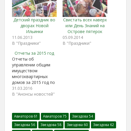
Детский праздник во
Свистать всех наверх
дворах Новой
или День Знаний на
Ильинки
Острове пятерок
11.06.2013
05.09.2014
В "Праздники"
В "Праздники"
Отчеты за 2015 год
Отчеты об
управлении общим
имуществом
многоквартирных
домов за 2015 год по
адресам: Авиаторов
31.03.2016
31 Авиаторов 67
В "Анонсы новостей"
Авиаторов 75
Авиаторов 103
Звездова 14 Звездова
Авиаторов 61
Авиаторов 75
Звездова 54
18 Звездова 22
Звездова 24 Звездова
Звездова 56
Звездова 58
Звездова 60
Звездова 62
54 Звездова 56