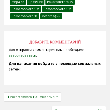
Мира 58
Праздник
Рокоссовского 19
Звездова 58 Звездова
60 Звездова 62
Рокоссовского 19а
Рокоссовского 19б
Звездова 70 Звездова
Рокоссовского 31
фотографии
72 Звездова 74 Мира
32 Новоселов 51
Рокоссовского 19…
ДОБАВИТЬ КОММЕНТАРИЙ
Для отправки комментария вам необходимо
авторизоваться
.
Для написания войдите с помощью социальных
сетей:
НАВИГАЦИЯ
Рокоссовского 19: начат ремонт
ЗАПИСЕЙ