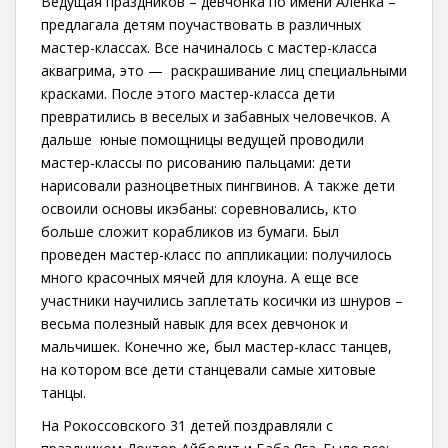
Ведущая праздников – девчонка по имени Аленка –
предлагала детям поучаствовать в различных
мастер-классах. Все начиналось с мастер-класса
аквагрима, это — раскрашивание лиц специальными
красками. После этого мастер-класса дети
превратились в веселых и забавных человечков. А
дальше юные помощницы ведущей проводили
мастер-классы по рисованию пальцами: дети
нарисовали разноцветных пингвинов. А также дети
освоили основы икэбаны: соревновались, кто
больше сложит корабликов из бумаги. Был
проведен мастер-класс по аппликации: получилось
много красочных мячей для клоуна. А еще все
участники научились заплетать косички из шнуров –
весьма полезный навык для всех девчонок и
мальчишек. Конечно же, был мастер-класс танцев,
на котором все дети станцевали самые хитовые
танцы.
На Рокоссовского 31 детей поздравляли с