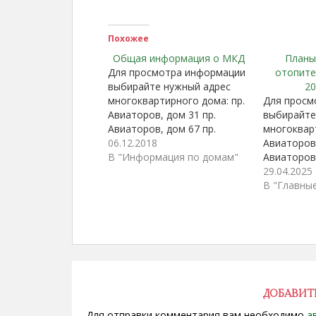
Похожее
Общая информация о МКД
Планы
Для просмотра информации
отопите
выбирайте нужный адрес
20
многоквартирного дома: пр.
Для просм
Авиаторов, дом 31 пр.
выбирайте
Авиаторов, дом 67 пр.
многоквар
Авиаторов, дом 75 ул.
06.12.2018
Авиаторов,
Звездова, дом 14 ул.
В "Информация по домам"
Авиаторов,
Звездова, дом 18 ул.
Авиаторов,
29.04.2025
Звездова, дом 22 ул.
Звездова, 
В "Главны
Звездова, дом 24 ул.
Звездова, 
Звездова, дом 54 ул.
Звездова, 
Звездова, дом 60 ул.
Звездова, 
Звездова, дом 62 ул.
Звездова, 
Звездова,…
Звездова, 
Звездова, 
Звездова,
ДОБАВИТ
Для отправки комментария вам необходимо
а