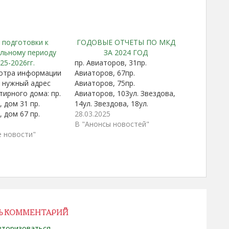
 подготовки к
ГОДОВЫЕ ОТЧЕТЫ ПО МКД
льному периоду
ЗА 2024 ГОД
25-2026гг.
пр. Авиаторов, 31пр.
отра информации
Авиаторов, 67пр.
 нужный адрес
Авиаторов, 75пр.
тирного дома: пр.
Авиаторов, 103ул. Звездова,
 дом 31 пр.
14ул. Звездова, 18ул.
 дом 67 пр.
Звездова, 22ул. Звездова,
28.03.2025
 дом 75 ул.
24ул. Звездова, 54ул.
В "Анонсы новостей"
дом 14 ул.
е новости"
Звездова, 56ул. Звездова,
дом 18 ул.
60ул. Звездова, 62ул.
дом 22 ул.
Звездова, 70ул. Звездова,
дом 24 ул.
72ул. Звездова, 74ул.
дом 54 ул.
Новоселов, 51ул.
дом 56 ул.
Рокоссовского, 19ул.
дом 60 ул.
Рокоссовского, 19 Бул.
…
Рокоссовского, 23ул.
Ь КОММЕНТАРИЙ
Рокоссовского, 25ул.
Рокоссовского, 27ул.
вторизоваться
.