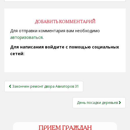
дом 24 ул. Звездова,
дом 54 ул. Звездова,
дом 56 ул. Звездова,
дом 60 ул. Звездова,…
ДОБАВИТЬ КОММЕНТАРИЙ
Для отправки комментария вам необходимо
авторизоваться
.
Для написания войдите с помощью социальных
сетей:
НАВИГАЦИЯ
Закончен ремонт двора Авиаторов 31
ЗАПИСЕЙ
День посадки деревьев
ПРИЕМ ГРАЖДАН