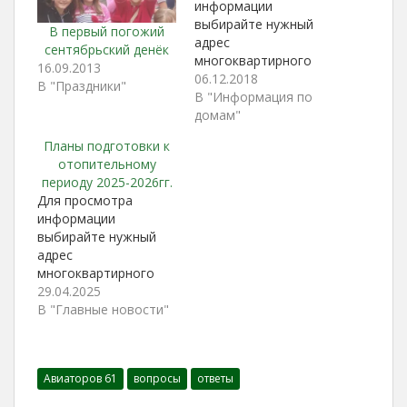
информации
выбирайте нужный
В первый погожий
адрес
сентябрьский денёк
многоквартирного
16.09.2013
дома: пр. Авиаторов,
06.12.2018
В "Праздники"
дом 31 пр. Авиаторов,
В "Информация по
дом 67 пр. Авиаторов,
домам"
дом 75 ул. Звездова,
Планы подготовки к
дом 14 ул. Звездова,
отопительному
дом 18 ул. Звездова,
периоду 2025-2026гг.
дом 22 ул. Звездова,
Для просмотра
дом 24 ул. Звездова,
информации
дом 54 ул. Звездова,
выбирайте нужный
дом 60 ул. Звездова,
адрес
дом 62 ул. Звездова,…
многоквартирного
дома: пр. Авиаторов,
29.04.2025
дом 31 пр. Авиаторов,
В "Главные новости"
дом 67 пр. Авиаторов,
дом 75 ул. Звездова,
дом 14 ул. Звездова,
Авиаторов 61
вопросы
ответы
дом 18 ул. Звездова,
дом 22 ул. Звездова,