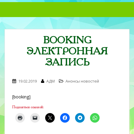
S
k
i
p
t
BOOKING
o
m
ЭЛЕКТРОННАЯ
a
i
ЗАПИСЬ
n
c
o
19.02.2019
АДМ
Анонсы новостей
n
t
[booking]
e
n
Поделиться ссылкой:
t