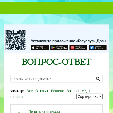
S
k
i
p
t
o
m
a
i
n
ВОПРОС-ОТВЕТ
c
o
n
t
e
Фильтр:
Все
Открыт
Решено
Закрыт
Ждет
n
ответа
t
Печать квитанции