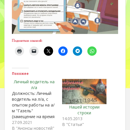
Поделиться ссылкой:
Похожее
Личный водитель на
л/а
Должность: Личный
водитель на л/а, с
опытом работы на а/
Нашей истории
м "Газель"
строки
(замещение на время
14.05.2013
очередного отпуска)
27.09.2021
В "Статьи"
Заработная плата: от
В "Анонсы новостей"