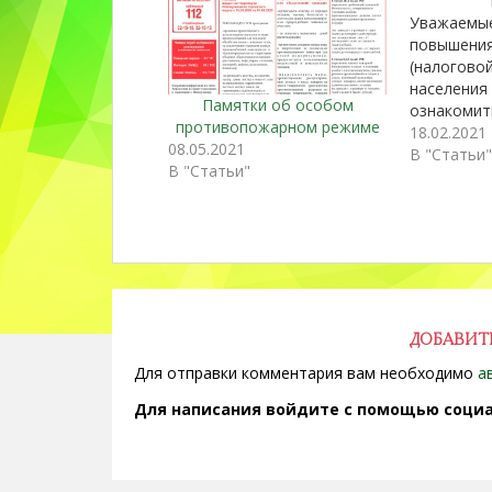
Уважаемые
повышени
(налогово
населения
Памятки об особом
ознакомит
противопожарном режиме
информаци
18.02.2021
08.05.2021
ИПЛьготы
В "Статьи
В "Статьи"
имуществе
2021 года
ФЛПамятк
Комитет 
ДОБАВИТ
Для отправки комментария вам необходимо
а
Для написания войдите с помощью социа