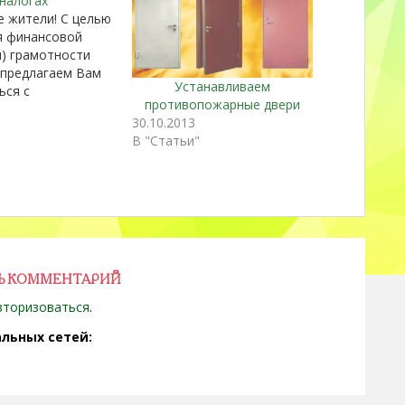
налогах
 жители! С целью
я финансовой
й) грамотности
 предлагаем Вам
Устанавливаем
ься с
противопожарные двери
ей: Памятка для
30.10.2013
 по
"
В "Статьи"
нным налогам
Памятка для
а ЮЛ Источник
ЖКХ
Ь КОММЕНТАРИЙ
вторизоваться
.
льных сетей: