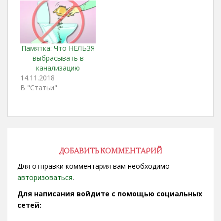
строительного
магазина по адресу:
ул. Транспортная,
140. Жители города
до конца января
Памятка: Что НЕЛЬЗЯ
могут привезти ёлку
выбрасывать в
на организованную
канализацию
точку сбора. Ель
14.11.2018
необходимо
В "Статьи"
подготовить к
передаче на
утилизацию снять
новогодние
украшения,…
ДОБАВИТЬ КОММЕНТАРИЙ
Для отправки комментария вам необходимо
авторизоваться
.
Для написания войдите с помощью социальных
сетей: