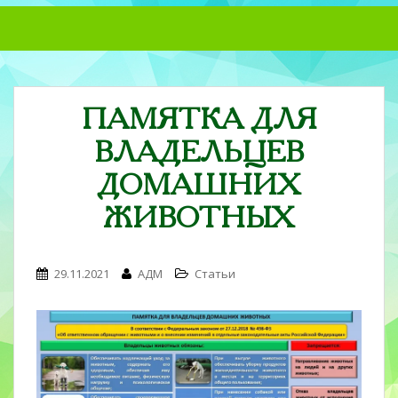
S
k
i
p
t
ПАМЯТКА ДЛЯ
o
m
ВЛАДЕЛЬЦЕВ
a
i
ДОМАШНИХ
n
ЖИВОТНЫХ
c
o
n
29.11.2021
АДМ
Статьи
t
e
n
t