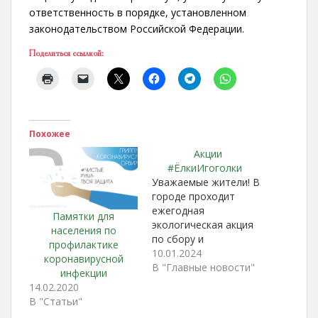
ответственность в порядке, установленном
законодательством Российской Федерации.
Поделиться ссылкой:
Похожее
Акции
#ЁлкиИгоголки
Уважаемые жители! В
городе проходит
ежегодная
Памятки для
экологическая акция
населения по
по сбору и
профилактике
утилизации ёлочек
10.01.2024
коронавирусной
после праздников
В "Главные новости"
инфекции
Пункт приема ёлок
14.02.2020
находится на
В "Статьи"
парковке