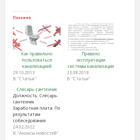
Похожее
Как правильно
Правило
пользоваться
эксплуатации
канализацией
системы канализации
29.10.2013
23.08.2018
В "Статьи"
В "Статьи"
Слесарь-сантехник
Должность: Слесарь-
сантехник
Заработная плата: По
результатам
собеседования
Требование: Стаж от
24.02.2022
1 года, опыт работы
В "Анонсы новостей"
в монтаже труб;