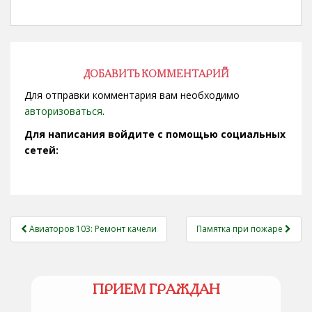
умение
устанавливать
радиаторы
отопления; монтаж
канализаций; общие
ДОБАВИТЬ КОММЕНТАРИЙ
сантех.работы , без
Для отправки комментария вам необходимо
вредных привычек.
авторизоваться
.
Для написания войдите с помощью социальных
сетей:
НАВИГАЦИЯ
Авиаторов 103: Ремонт качели
Памятка при пожаре
ЗАПИСЕЙ
ПРИЕМ ГРАЖДАН