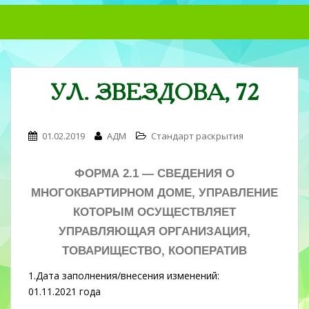
S
k
i
p
t
УЛ. ЗВЕЗДОВА, 72
o
m
a
01.02.2019
АДМ
Стандарт раскрытия
i
n
c
ФОРМА 2.1 —
СВЕДЕНИЯ О
o
МНОГОКВАРТИРНОМ ДОМЕ, УПРАВЛЕНИЕ
n
КОТОРЫМ ОСУЩЕСТВЛЯЕТ
t
УПРАВЛЯЮЩАЯ ОРГАНИЗАЦИЯ,
e
n
ТОВАРИЩЕСТВО, КООПЕРАТИВ
t
1.Дата заполнения/внесения изменений:
01.11.2021 года