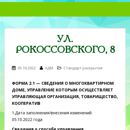
S
k
i
p
t
УЛ.
o
m
РОКОССОВСКОГО, 8
a
i
n
05.10.2022
АДМ
Стандарт раскрытия
c
o
ФОРМА 2.1 — СВЕДЕНИЯ О МНОГОКВАРТИРНОМ
n
ДОМЕ, УПРАВЛЕНИЕ КОТОРЫМ ОСУЩЕСТВЛЯЕТ
t
УПРАВЛЯЮЩАЯ ОРГАНИЗАЦИЯ, ТОВАРИЩЕСТВО,
e
КООПЕРАТИВ
n
t
1.Дата заполнения/внесения изменений:
05.10.2022 года
Сведения о способе управления