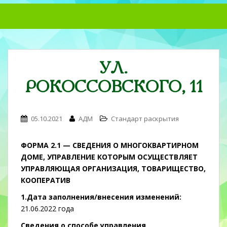
S
k
i
p
t
УЛ.
o
m
РОКОССОВСКОГО, 11
a
i
n
05.10.2021
АДМ
Стандарт раскрытия
c
o
ФОРМА 2.1 —
СВЕДЕНИЯ О МНОГОКВАРТИРНОМ
n
ДОМЕ, УПРАВЛЕНИЕ КОТОРЫМ ОСУЩЕСТВЛЯЕТ
t
УПРАВЛЯЮЩАЯ ОРГАНИЗАЦИЯ, ТОВАРИЩЕСТВО,
e
КООПЕРАТИВ
n
t
1.Дата заполнения/внесения изменений:
21.06.2022 года
Сведения о способе управления