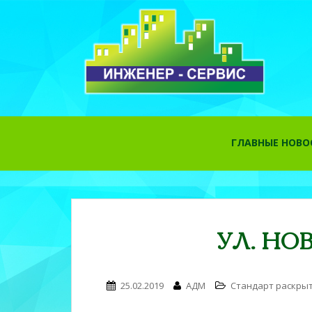
S
k
ГЛАВНЫЕ НОВ
i
p
t
o
m
a
УЛ. НОВ
i
n
c
25.02.2019
АДМ
Стандарт раскры
o