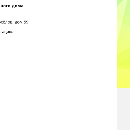
рного дома
осёлов, дом 59
атацию: