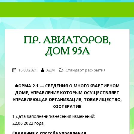
S
k
i
p
t
ПР. АВИАТОРОВ,
o
m
ДОМ 95А
a
i
n
16.08.2021
АДМ
Стандарт раскрытия
c
o
ФОРМА 2.1 —
СВЕДЕНИЯ О МНОГОКВАРТИРНОМ
n
ДОМЕ, УПРАВЛЕНИЕ КОТОРЫМ ОСУЩЕСТВЛЯЕТ
t
УПРАВЛЯЮЩАЯ ОРГАНИЗАЦИЯ, ТОВАРИЩЕСТВО,
e
КООПЕРАТИВ
n
t
1.Дата заполнения/внесения изменений:
22.06.2022 года
Сведения о способе управления