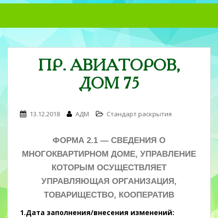
S
k
i
p
t
ПР. АВИАТОРОВ,
o
m
ДОМ 75
a
i
n
13.12.2018
АДМ
Стандарт раскрытия
c
o
ФОРМА 2.1 —
СВЕДЕНИЯ О
n
t
МНОГОКВАРТИРНОМ ДОМЕ, УПРАВЛЕНИЕ
e
КОТОРЫМ ОСУЩЕСТВЛЯЕТ
n
УПРАВЛЯЮЩАЯ ОРГАНИЗАЦИЯ,
t
ТОВАРИЩЕСТВО, КООПЕРАТИВ
1.Дата заполнения/внесения изменений: