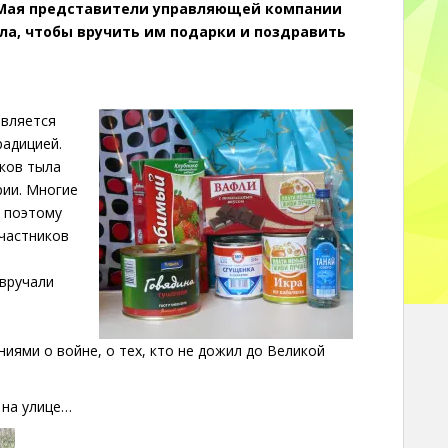
 Мая представители управляющей компании
ла, чтобы вручить им подарки и поздравить
является
радицией.
иков тыла
рии. Многие
, поэтому
частников
 вручали
иями о войне, о тех, кто не дожил до Великой
 на улице…