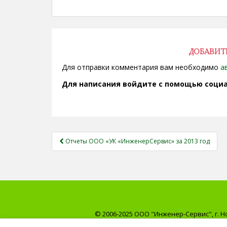
ДОБАВИТ
Для отправки комментария вам необходимо
а
Для написания войдите с помощью социа
НАВИГАЦИЯ
Отчеты ООО «УК «ИнженерСервис» за 2013 год
ЗАПИСЕЙ
© 2006-2025 ООО "Инженер-Сервис", г. Н
Информация на сайте не является публ