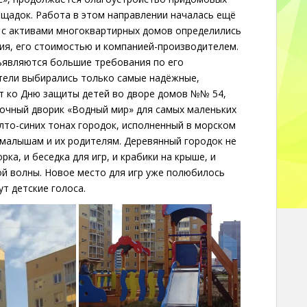
лощадок. Работа в этом направлении началась ещё
 с активами многоквартирных домов определились
ия, его стоимостью и компанией-производителем.
ъявляются большие требования по его
тели выбирались только самые надёжные,
т ко Дню защиты детей во дворе домов №№ 54,
есочный дворик «Водный мир» для самых маленьких
елто-синих тонах городок, исполненный в морском
 малышам и их родителям. Деревянный городок не
орка, и беседка для игр, и крабики на крыше, и
ой волны. Новое место для игр уже полюбилось
т детские голоса.