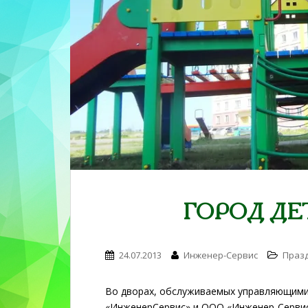
n
t
e
n
t
ГОРОД ДЕ
24.07.2013
Инженер-Сервис
Праз
Во дворах, обслуживаемых управляющим
«ИнженерСервис» и ООО «Инженер-Сервис