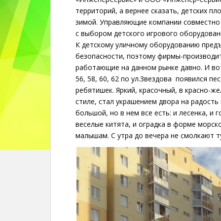
территорий, а вернее сказать, детских п
зимой. Управляющие компании совместно
с выбором детского игрового оборудован
К детскому уличному оборудованию пред
безопасности, поэтому фирмы-производи
работающие на данном рынке давно. И во
56, 58, 60, 62 по ул.Звездова появился п
ребятишек. Яркий, красочный, в красно-ж
стиле, стал украшением двора на радость
большой, но в нем все есть: и лесенка, и г
веселые китята, и оградка в форме морск
малышам. С утра до вечера не смолкают ту