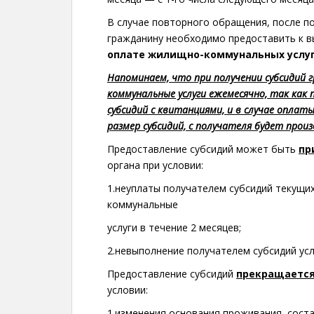
В случае повторного обращения, после по
гражданину необходимо предоставить к 
оплате жилищно-коммунальных услуг 
Напоминаем, что при получении субсидий
коммунальные услуги ежемесячно, так как
субсидий с квитанциями, и в случае оплат
размер субсидий, с получателя будет прои
Предоставление субсидий может быть
пр
органа при условии:
1.неуплаты получателем субсидий текущих
коммунальные
услуги в течение 2 месяцев;
2.невыполнение получателем субсидий ус
Предоставление субсидий
прекращаетс
условии:
1.изменения основания проживания, соста