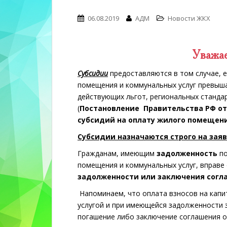
n
t
06.08.2019
АДМ
Новости ЖКХ
e
n
t
Уважа
Субсидии
предоставляются в том случае, 
помещения и коммунальных услуг превыш
действующих льгот, региональных станда
(
Постановление Правительства РФ от 
субсидий на оплату жилого помещени
Субсидии назначаются строго на заяв
Гражданам, имеющим
задолженность
по
помещения и коммунальных услуг, вправе
задолженности или заключения согла
Напоминаем, что оплата взносов на кап
услугой и при имеющейся задолженности 
погашение либо заключение соглашения о