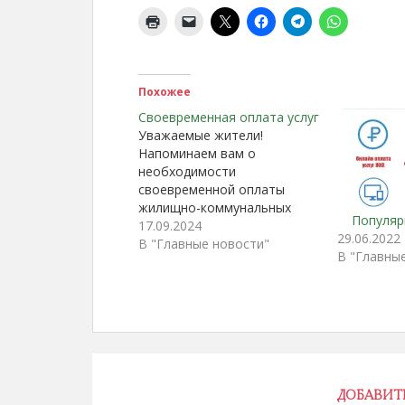
Похожее
Своевременная оплата услуг
Уважаемые жители!
Напоминаем вам о
необходимости
своевременной оплаты
жилищно-коммунальных
Популяр
услуг! Своевременная плата
17.09.2024
29.06.2022
за жилищно-коммунальные
В "Главные новости"
В "Главны
услуги является важнейшим
фактором качественного и
бесперебойного
предоставления услуг.
Снижение платежной
дисциплины населения ведет
к тяжелым экономическим
последствиям
ДОБАВИТ