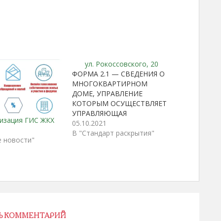
ул. Рокоссовского, 20
ФОРМА 2.1 — СВЕДЕНИЯ О
МНОГОКВАРТИРНОМ
ДОМЕ, УПРАВЛЕНИЕ
КОТОРЫМ ОСУЩЕСТВЛЯЕТ
УПРАВЛЯЮЩАЯ
изация ГИС ЖКХ
ОРГАНИЗАЦИЯ,
05.10.2021
ТОВАРИЩЕСТВО,
В "Стандарт раскрытия"
е новости"
КООПЕРАТИВ 1.Дата
заполнения/внесения
изменений:09.09.2022 года
Сведения о способе
управления
многоквартирным домом 2.
Документ, подтверждающий
выбранный способ
Ь КОММЕНТАРИЙ