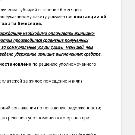
лучения субсидий в течение 6 месяцев,
вышеуказанному пакету документов
квитанции об
за эти 6 месяцев.
 гражданину необходимо оплачивать жилищно-
 потом производится сравнение полученных
ы за коммунальные услуги суммы меньшей, чем
зведено удержание излишне выплаченных средств.
иостановлено
по решению уполномоченного
 платежей за жилое помещение и (или)
ловий соглашения по погашению задолженности;
я
по решению уполномоченного органа при
ва семьи, гражданства получателя субсидий и