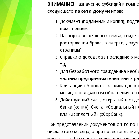
ВНИМАНИЕ!
Назначение субсидий и компе
следующего
пакета документов
:
Документ (подлинник и копия), под
помещением.
Паспорта всех членов семьи, свидет
расторжении брака, о смерти, докуме
страницы).
Справки о доходах за последние 6 м
т.д.
Для безработного гражданина необх
частных предпринимателей книга ра
Квитанции об оплате за жилищно-к
месяц перед фактом обращения в от
Действующий счет, открытый в отде
банка (копия). Счета: «Социальный 
или «Зарплатный» (сбербанк).
При представлении документов с 1-го по 1
числа этого месяца, а при представлении 
месяца — с 1-го числа следующего месяца