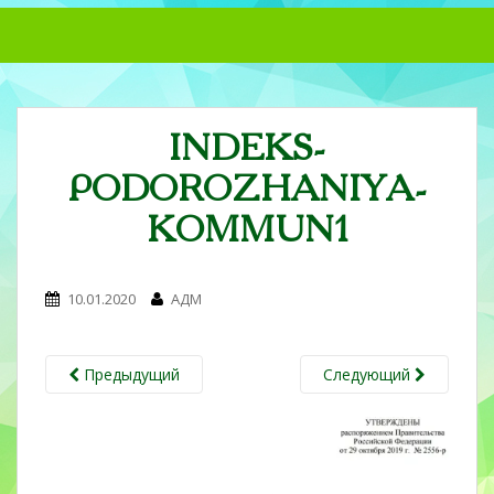
S
k
i
p
t
INDEKS-
o
m
PODOROZHANIYA-
a
i
KOMMUN1
n
c
o
10.01.2020
АДМ
n
t
e
Предыдущий
Следующий
n
t