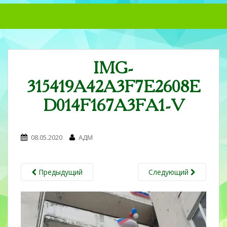
S
k
i
p
t
IMG-
o
m
315419A42A3F7E2608E
a
i
D014F167A3FA1-V
n
c
o
08.05.2020
АДМ
n
t
e
Предыдущий
Следующий
n
t