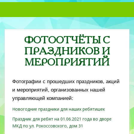
S
k
i
p
t
ФОТООТЧЁТЫ С
o
m
ПРАЗДНИКОВ И
a
i
МЕРОПРИЯТИЙ
n
c
o
Фотографии с прошедших праздников, акций
n
и мероприятий, организованных нашей
t
управляющей компанией:
e
n
Новогодние праздники для наших ребятишек
t
Праздник для ребят на 01.06.2021 года во дворе
МКД по ул. Рокоссовского, дом 31