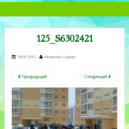
S
k
i
p
t
125_S6302421
o
m
a
18.05.2012
Инженер-Сервис
i
n
c
Предыдущий
Следующий
o
n
t
e
n
t