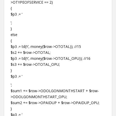
>OTYPEOFSERVICE == 2)
{
$p3 .= ‘
‘;
}
else
{
$p3 .= td(‘r’, money($row->OTOTAL)); //15
$s2 += $row->OTOTAL;
$p3 .= td(‘r’, money($row->OTOTAL_OPU)); //16
$s3 += $row->OTOTAL_OPU;
}
$p3 .= ‘
‘;
$sum1 += $row->ODOLGONMONTHSTART + $row-
>ODOLGONMONTHSTART_OPU;
$sum2 += $row->OPAIDUP + $row->OPAIDUP_OPU;
}
$p3 .= ‘