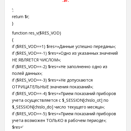
‘.$r.’
‘;
return $r;
}
function res_v($RES_VOD)
{
if ($RES_VOD==1) $res=»Данные успешно переданы»;
if ($RES_VOD==-1) $res=»Одно из указанных значений
НЕ ЯВЛЯЕТСЯ ЧИСЛОМ»;
if ($RES_VOD==-2) $res=»Не заполненно одно из
полей данных»;
if ($RES_VOD==-3) $res=»Не допускаются
ОТРИЦАТЕЛЬНЫЕ значения показаний»;
if ($RES_VOD==-4) $res=»Прием показаний приборов
учета осуществляется c $_SESSION[chislo_ot] по
$_SESSION[chislo_do] число текущего месяца»;
if ($RES_VOD==-5) $res=»Прием показаний приборов
учета возможен ТОЛЬКО в рабочем периоде»;
$res=’