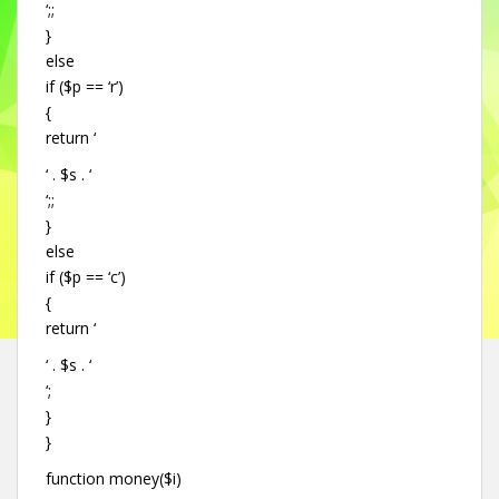
‘;;
}
else
if ($p == ‘r’)
{
return ‘
‘ . $s . ‘
‘;;
}
else
if ($p == ‘c’)
{
return ‘
‘ . $s . ‘
‘;
}
}
function money($i)