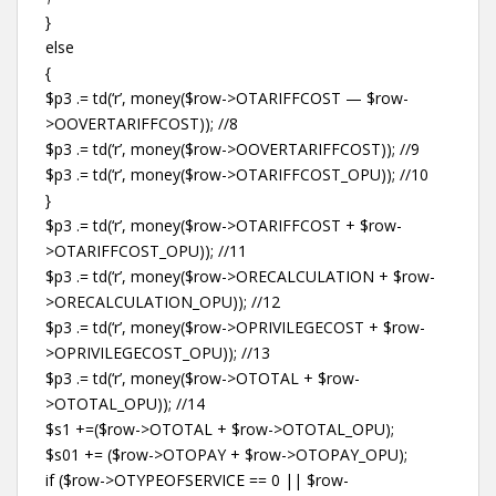
}
else
{
$p3 .= td(‘r’, money($row->OTARIFFCOST — $row-
>OOVERTARIFFCOST)); //8
$p3 .= td(‘r’, money($row->OOVERTARIFFCOST)); //9
$p3 .= td(‘r’, money($row->OTARIFFCOST_OPU)); //10
}
$p3 .= td(‘r’, money($row->OTARIFFCOST + $row-
>OTARIFFCOST_OPU)); //11
$p3 .= td(‘r’, money($row->ORECALCULATION + $row-
>ORECALCULATION_OPU)); //12
$p3 .= td(‘r’, money($row->OPRIVILEGECOST + $row-
>OPRIVILEGECOST_OPU)); //13
$p3 .= td(‘r’, money($row->OTOTAL + $row-
>OTOTAL_OPU)); //14
$s1 +=($row->OTOTAL + $row->OTOTAL_OPU);
$s01 += ($row->OTOPAY + $row->OTOPAY_OPU);
if ($row->OTYPEOFSERVICE == 0 || $row-