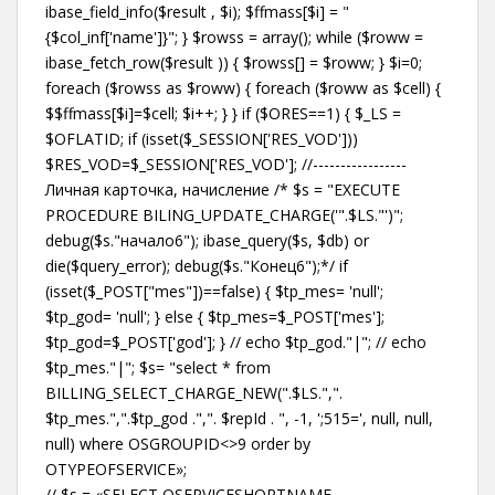
ibase_field_info($result , $i); $ffmass[$i] = "
{$col_inf['name']}"; } $rowss = array(); while ($roww =
ibase_fetch_row($result )) { $rowss[] = $roww; } $i=0;
foreach ($rowss as $roww) { foreach ($roww as $cell) {
$$ffmass[$i]=$cell; $i++; } } if ($ORES==1) { $_LS =
$OFLATID; if (isset($_SESSION['RES_VOD']))
$RES_VOD=$_SESSION['RES_VOD']; //-----------------
Личная карточка, начисление /* $s = "EXECUTE
PROCEDURE BILING_UPDATE_CHARGE('".$LS."')";
debug($s."начало6"); ibase_query($s, $db) or
die($query_error); debug($s."Конец6");*/ if
(isset($_POST["mes"])==false) { $tp_mes= 'null';
$tp_god= 'null'; } else { $tp_mes=$_POST['mes'];
$tp_god=$_POST['god']; } // echo $tp_god."|"; // echo
$tp_mes."|"; $s= "select * from
BILLING_SELECT_CHARGE_NEW(".$LS.",".
$tp_mes.",".$tp_god .",". $repId . ", -1, ';515=', null, null,
null) where OSGROUPID<>9 order by
OTYPEOFSERVICE»;
// $s = «SELECT OSERVICESHORTNAME,