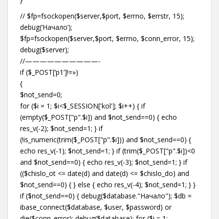
// $fp=fsockopen($server,$port, $errno, $errstr, 15);
debug(‘Начало’);
$fp=fsockopen($server,$port, $errno, $conn_error, 15);
debug($server);
//——————————-
if ($_POST[‘p1’]!=»)
{
$not_send=0;
for ($i = 1; $i<$_SESSION['kol']; $i++) { if
(empty($_POST["p".$i]) and $not_send==0) { echo
res_v(-2); $not_send=1; } if
(!is_numeric(trim($_POST["p".$i])) and $not_send==0) {
echo res_v(-1); $not_send=1; } if (trim($_POST["p".$i])<0
and $not_send==0) { echo res_v(-3); $not_send=1; } if
(($chislo_ot <= date(d) and date(d) <= $chislo_do) and
$not_send==0) { } else { echo res_v(-4); $not_send=1; } }
if ($not_send==0) { debug($database."Начало"); $db =
ibase_connect($database, $user, $password) or
die($conn_error); debug($database); for ($i = 1;