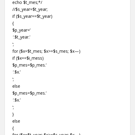
echo $t_mes;*/
//$s_year=$t_year;
if ($s_year==$t_year)
{
$p_year=’
‘;
for ($x=$t_mes; $x>=$s_mes; $x—)
if ($x==$i_mess)
$p_mes=$p_mes.’
‘;
else
$p_mes=$p_mes.’
‘;
}
else
{
for ($x=$t_year; $x>=$s_year; $x—)