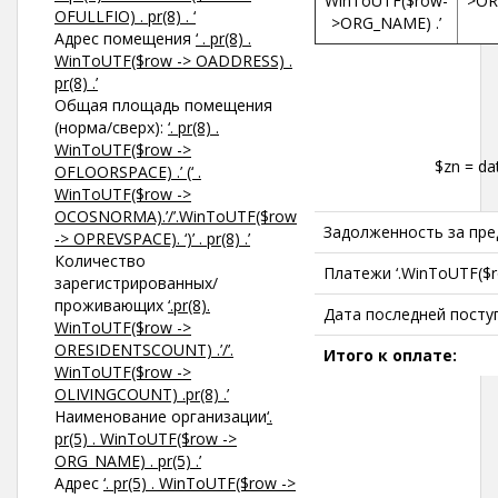
WinToUTF($row-
>OR
OFULLFIO) . pr(8) . ‘
>ORG_NAME) .’
Адрес помещения
‘ . pr(8) .
WinToUTF($row -> OADDRESS) .
pr(8) .’
Общая площадь помещения
(норма/сверх):
‘. pr(8) .
WinToUTF($row ->
$zn = d
OFLOORSPACE) .’ (‘ .
WinToUTF($row ->
OCOSNORMA).’/’.WinToUTF($row
Задолженность за пр
-> OPREVSPACE). ‘)’ . pr(8) .’
Количество
Платежи ‘.WinToUTF($
зарегистрированных/
проживающих
‘.pr(8).
Дата последней посту
WinToUTF($row ->
ORESIDENTSCOUNT) .’/’.
Итого к оплате:
WinToUTF($row ->
OLIVINGCOUNT) .pr(8) .’
Наименование организации
‘.
pr(5) . WinToUTF($row ->
ORG_NAME) . pr(5) .’
Адрес
‘. pr(5) . WinToUTF($row ->