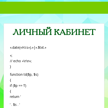
S
k
i
p
t
ЛИЧНЫЙ КАБИНЕТ
o
m
a
«.date(«H:i:s»).»|».$txt.»
i
n
«;
c
// echo «\r\n»;
o
}
n
function td($p, $s)
t
{
e
if ($p == ‘l’)
n
{
t
return ‘
‘ . $s . ‘