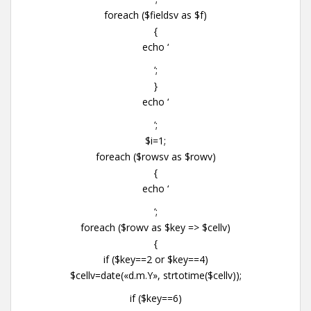
foreach ($fieldsv as $f)
{
echo ‘
‘;
}
echo ‘
‘;
$i=1;
foreach ($rowsv as $rowv)
{
echo ‘
‘;
foreach ($rowv as $key => $cellv)
{
if ($key==2 or $key==4)
$cellv=date(«d.m.Y», strtotime($cellv));
if ($key==6)