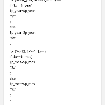
if ($x==$i_year)
$p_year=$p_year.’
‘;
else
$p_year=$p_year.’
‘;
for ($x=12; $x>=1; $x—)
if ($x==$i_mes)
$p_mes=$p_mes.’
‘;
else
$p_mes=$p_mes.’
‘;
}