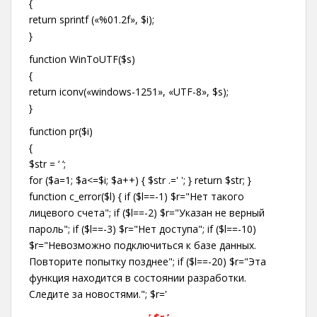
{
return sprintf («%01.2f», $i);
}
function WinToUTF($s)
{
return iconv(«windows-1251», «UTF-8», $s);
}
function pr($i)
{
$str = ‘ ‘;
for ($a=1; $a<=$i; $a++) { $str .=' '; } return $str; }
function c_error($l) { if ($l==-1) $r="Нет такого
лицевого счета"; if ($l==-2) $r="Указан не верный
пароль"; if ($l==-3) $r="Нет доступа"; if ($l==-10)
$r="Невозможно подключиться к базе данных.
Повторите попытку позднее"; if ($l==-20) $r="Эта
функция находится в состоянии разработки.
Следите за новостями."; $r='