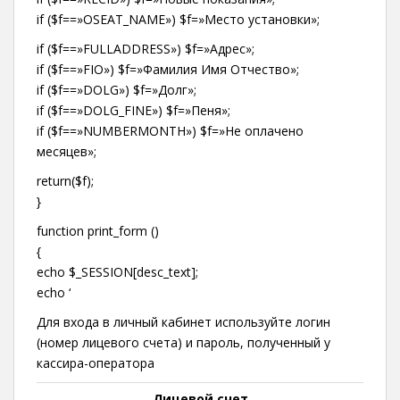
if ($f==»OSEAT_NAME») $f=»Место установки»;
if ($f==»FULLADDRESS») $f=»Адрес»;
if ($f==»FIO») $f=»Фамилия Имя Отчество»;
if ($f==»DOLG») $f=»Долг»;
if ($f==»DOLG_FINE») $f=»Пеня»;
if ($f==»NUMBERMONTH») $f=»Не оплачено
месяцев»;
return($f);
}
function print_form ()
{
echo $_SESSION[desc_text];
echo ‘
Для входа в личный кабинет используйте логин
(номер лицевого счета) и пароль, полученный у
кассира-оператора
Лицевой счет