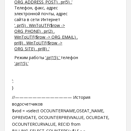
ORG_ADDRESS_POST) . pr(5) .’
Телефон, факс, адрес
электронной почты, адрес
сайта в сети Интернет
‘. pr(5) . WinToUTF($row ->
ORG_PHONE) . pr(2) .
WinToUTF($row -> ORG_EMAIL) .
pr(8) . WinToUTF($row ->
ORG_SITE) . pr(8) .’
Режим работы
‘.pr(15).’
телефон
‘.pr(15).’
‘;
}
//————————————— История
водосчетчиков
$vod = «select OCOUNTERNAME,OSEAT_NAME,
OPREVDATE, OCOUNTERPREVVALUE, OCURDATE,
OCOUNTERCURVALUE, RECID from
BILLING_SELECT_COUNTERS(«.$LS.»,».