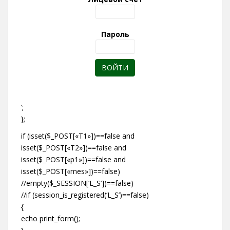
Пароль
‘;
};
if (isset($_POST[«T1»])==false and
isset($_POST[«T2»])==false and
isset($_POST[«p1»])==false and
isset($_POST[«mes»])==false)
//empty($_SESSION[‘L_S’])==false)
//if (session_is_registered(‘L_S’)==false)
{
echo print_form();