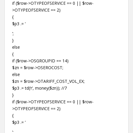
if ($row->OTYPEOFSERVICE == 0 || $row-
>OTYPEOFSERVICE == 2)
{
$p3 .= ‘
‘;
}
else
{
if ($row->OSGROUPID == 14)
$zn = $row->OSEROCOST;
else
$zn = $row->OTARIFF_COST_VOL_EX;
$p3 .= td(‘r’, money($zn)); //7
}
if ($row->OTYPEOFSERVICE == 0 || $row-
>OTYPEOFSERVICE == 2)
{
$p3 .= ‘
‘;