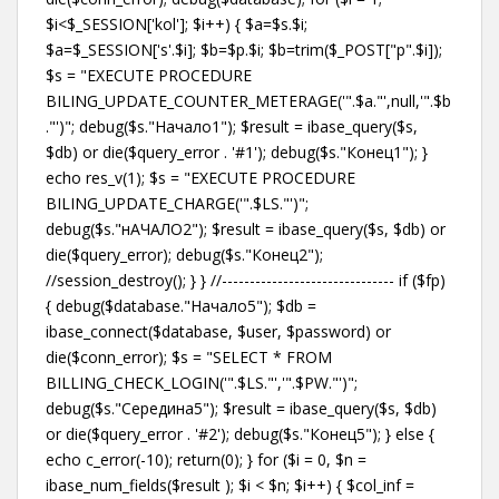
$i<$_SESSION['kol']; $i++) { $a=$s.$i;
$a=$_SESSION['s'.$i]; $b=$p.$i; $b=trim($_POST["p".$i]);
$s = "EXECUTE PROCEDURE
BILING_UPDATE_COUNTER_METERAGE('".$a."',null,'".$b
."')"; debug($s."Начало1"); $result = ibase_query($s,
$db) or die($query_error . '#1'); debug($s."Конец1"); }
echo res_v(1); $s = "EXECUTE PROCEDURE
BILING_UPDATE_CHARGE('".$LS."')";
debug($s."нАЧАЛО2"); $result = ibase_query($s, $db) or
die($query_error); debug($s."Конец2");
//session_destroy(); } } //------------------------------- if ($fp)
{ debug($database."Начало5"); $db =
ibase_connect($database, $user, $password) or
die($conn_error); $s = "SELECT * FROM
BILLING_CHECK_LOGIN('".$LS."','".$PW."')";
debug($s."Середина5"); $result = ibase_query($s, $db)
or die($query_error . '#2'); debug($s."Конец5"); } else {
echo c_error(-10); return(0); } for ($i = 0, $n =
ibase_num_fields($result ); $i < $n; $i++) { $col_inf =