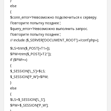
}
else
{
$conn_error=’Невозможно подключиться к серверу.
Повторите попытку позднее.’;
$query_error=’Невозможно выполнить запрос.
Повторите попытку позднее.’;
// include ($_SERVER[‘DOCUMENT_ROOT’].»/conf.php»);
$LS=trim($_POST[«T1»]);
$PW=trim($_POST[«T2″]);
if ($PW!=»)
{
$_SESSION[‘L_S’]=$LS;
$_SESSION[‘P_W’]=$PW;
}
else
{
$LS=$_SESSION[‘L_S’];
$PW=$_SESSION[‘P_W’];
}