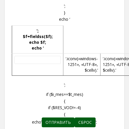
‘;
}
echo ‘
‘;
$f=fieldss($f);
echo $f;
echo ‘
‘.iconv(«windows-
‘.iconv(«wind
1251», «UTF-8»,
1251», «UTF-8
$cellv).’
$cellv).’
‘;
if ($i_mes==$t_mes)
{
if ($RES_VOD!=-4)
{
echo’
‘;