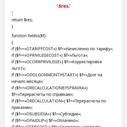
‘.$res.’
‘;
return $res;
}
function fieldss($f)
{
if ($f==»OTARIFFCOST») $f=»Начисленно по тарифу»;
if ($f==»OPRIVILEGECOST») $f=»Льгота»;
if ($f==»OCORRPRIVILEGE») $f=»Корректировка
льгот»;
if ($f==»ODOLGONMONTHSTART») $f=»Долг на
начало месяца»;
if ($f==»ORECALCULATIONBYSPRAVKA»)
$f=»Перерасчеты по справкам»;
if ($f==»ORECALCULATION») $f=»Перерасчеты по
приказам»;
if ($f==»OSUBSIDIA») $f=»Субсидии»;
if ($f==»OPAIDUP») $f=»Оплачено»;
if ($f==»OSERCOST») $f=»Стоимость услуги по