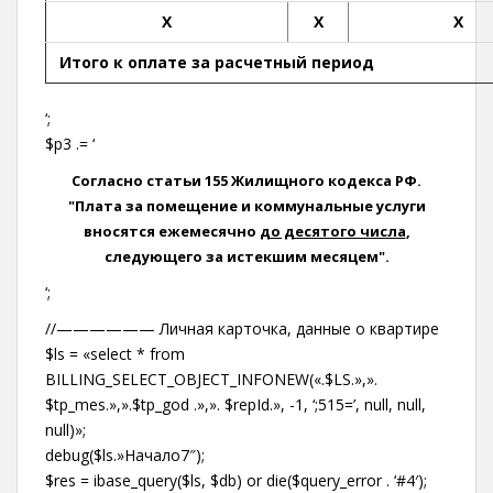
X
X
X
Итого к оплате за расчетный период
‘;
$p3 .= ‘
Согласно статьи 155 Жилищного кодекса РФ.
"Плата за помещение и коммунальные услуги
вносятся ежемесячно
до десятого числа
,
следующего за истекшим месяцем".
‘;
//—————— Личная карточка, данные о квартире
$ls = «select * from
BILLING_SELECT_OBJECT_INFONEW(«.$LS.»,».
$tp_mes.»,».$tp_god .»,». $repId.», -1, ‘;515=’, null, null,
null)»;
debug($ls.»Начало7″);
$res = ibase_query($ls, $db) or die($query_error . ‘#4′);