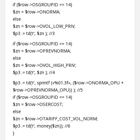
if ($row->OSGROUPID == 14)
$zn = $row->ONORMA;
else
$zn = $row->OVOL_LOW_PRIV;
$p3 .= td(‘r’, $zn ); //3
if ($row->OSGROUPID == 14)
$zn = $row->OPREVNORMA;
else
$zn = $row->OVOL_HIGH_PRIV;
$p3 .= td(‘r’, $zn ); //4
$p3 .= td(‘r’, sprintf («%01.3f», ($row->ONORMA_OPU +
$row->OPREVNORMA_OPU)) ); //5
if ($row->OSGROUPID == 14)
$zn = $row->OSERCOST;
else
$zn = $row->OTARIFF_COST_VOL_NORM;
$p3 .= td(‘r’, money($zn)); //6
}