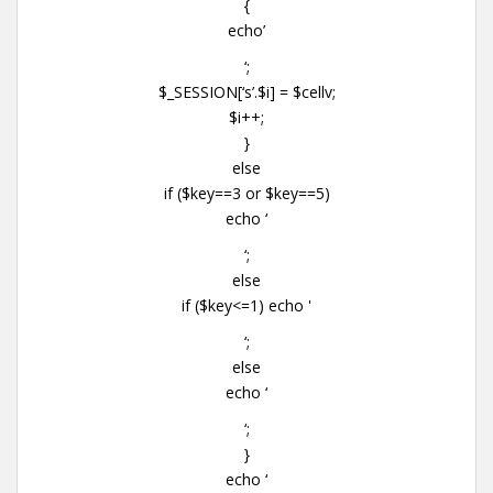
{
echo’
‘;
$_SESSION[‘s’.$i] = $cellv;
$i++;
}
else
if ($key==3 or $key==5)
echo ‘
‘;
else
if ($key<=1) echo '
‘;
else
echo ‘
‘;
}
echo ‘