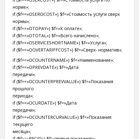
норме»;
if ($f==»OSEROCOST») $f=»Стоимость услуги сверх
нормы»;
if ($f==»OTOPAY») $f=»К оплате»;
if ($f==»OTOTAL») $f=»Всего начислено»;
if ($f==»OSERVICESHORTNAME») $f=»Услуга»;
if ($f==»OOVERTARIFFCOST») $f=»Сверх- норматив»;
if ($f==»OCOUNTERNAME») $f=»Наименование»;
if ($f==»OPREVDATE») $f=»Дата
передачи»;
if ($f==»OCOUNTERPREVVALUE») $f=»Показания
прошлого
периода»;
if ($f==»OCURDATE») $f=»Дата
передачи»;
if ($f==»OCOUNTERCURVALUE») $f=»Показания
текущего
месяца»;
if ($f==»RECID») $f=»Новые показания»;