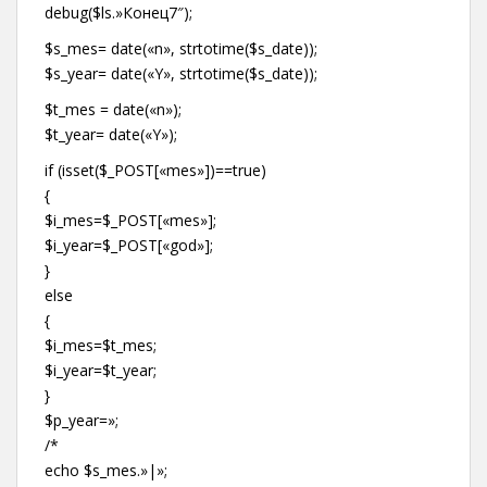
debug($ls.»Конец7″);
$s_mes= date(«n», strtotime($s_date));
$s_year= date(«Y», strtotime($s_date));
$t_mes = date(«n»);
$t_year= date(«Y»);
if (isset($_POST[«mes»])==true)
{
$i_mes=$_POST[«mes»];
$i_year=$_POST[«god»];
}
else
{
$i_mes=$t_mes;
$i_year=$t_year;
}
$p_year=»;
/*
echo $s_mes.»|»;