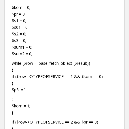
$kom = 0;
$pr = 0;
$s1 = 0;
$s01 = 0;
$s2 = 0;
$s3 = 0;
$sum1 = 0;
$sum2 = 0;
while ($row = ibase_fetch_object ($result))
{
if ($row->OTYPEOFSERVICE == 1 && $kom == 0)
{
$p3 .= ‘
‘;
$kom = 1;
}
if ($row->OTYPEOFSERVICE == 2 && $pr == 0)
{