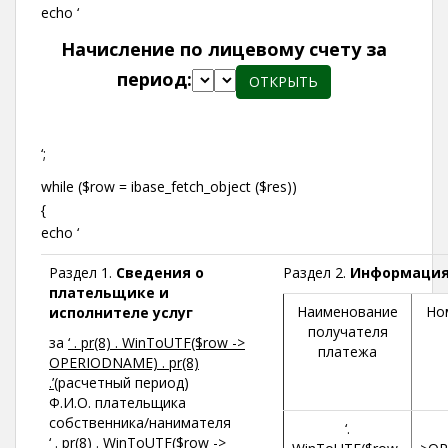
echo ‘
Начисление по лицевому счету за
период:
‘;
while ($row = ibase_fetch_object ($res))
{
echo ‘
Раздел 1.
Сведения о
Раздел 2.
Информация 
плательщике и
Наименование
Но
исполнителе услуг
получателя
за
‘ . pr(8) . WinToUTF($row ->
платежа
OPERIODNAME) . pr(8)
.’
(расчетный период)
Ф.И.О. плательщика
собственника/нанимателя
‘.
‘ . pr(8) . WinToUTF($row ->