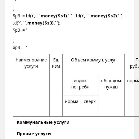
‘;
$p3 .= td(‘r’, ‘
‘.money($s1).’
‘) . td(‘r’, ‘
‘.money($s2).’
‘) .
td(‘r’, ‘
‘.money($s3).’
‘);
$p3 .= ‘
‘;
$p3 .= ‘
Наименование
Ед.
Объем коммун. услуг
Т
услуги
изм
руб.
индив.
общедом.
норм
потребл
нужды
норма
сверх
Коммунальные услуги
Прочие услуги