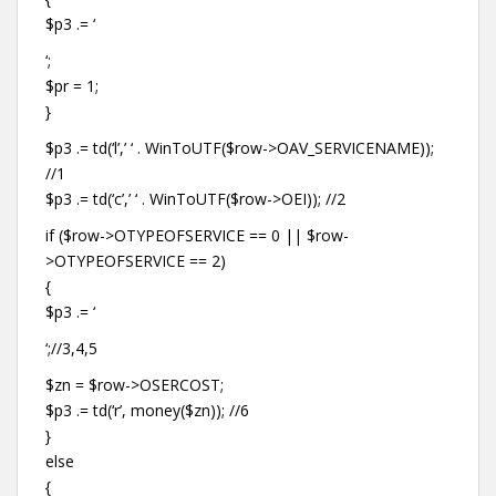
$p3 .= ‘
‘;
$pr = 1;
}
$p3 .= td(‘l’,’ ‘ . WinToUTF($row->OAV_SERVICENAME));
//1
$p3 .= td(‘c’,’ ‘ . WinToUTF($row->OEI)); //2
if ($row->OTYPEOFSERVICE == 0 || $row-
>OTYPEOFSERVICE == 2)
{
$p3 .= ‘
‘;//3,4,5
$zn = $row->OSERCOST;
$p3 .= td(‘r’, money($zn)); //6
}
else
{